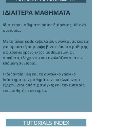
ΙΔΙΑΙΤΕΡΑ ΜΑΘΗΜΑΤΑ
Ιδιαίτερα μαθήματα online διάρκειας 90' ανά
συνεδρία.
Με το τέλος κάθε κεφαλαίου
δίνονται ασκήσεις
για πρακτική σε μ
ορφή βίντεο όπου ο
μαθητής
αφιερώνει χρόνο εκτός μαθημάτων.
Οι
ασκήσεις ελέγχονται και σχολιάζονται
στην
επόμενη συνεδρία.
Η διδακτέα ύλη και το συνολικό χρονικό
διάστημα των μαθημάτων ποικίλλουν και
εξαρτώνται από τις ανάγκες και την εμπειρία
του μαθητή στον τομέα.
TUTORIALS INDEX